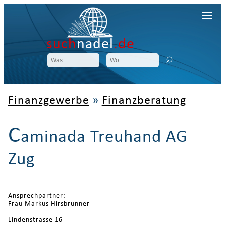
such
nadel
.de
Finanzgewerbe
»
Finanzberatung
C
aminada Treuhand AG
Zug
Ansprechpartner:
Frau Markus Hirsbrunner
Lindenstrasse 16