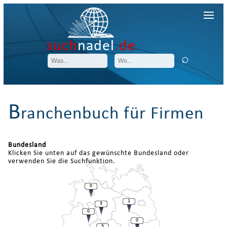
such
nadel
.de
B
ranchenbuch für Firmen
Bundesland
Klicken Sie unten auf das gewünschte Bundesland oder
verwenden Sie die Suchfunktion.
0
1
3
0
0
5