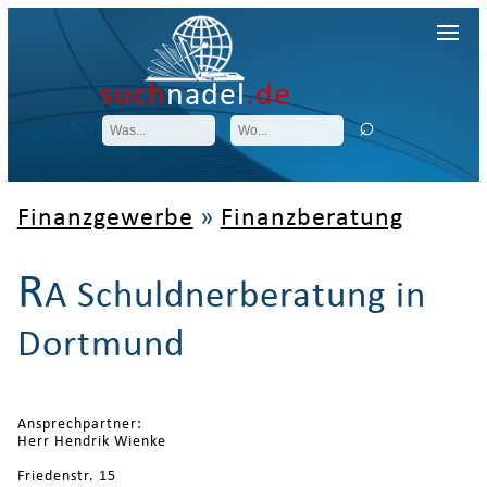
such
nadel
.de
Finanzgewerbe
»
Finanzberatung
R
A Schuldnerberatung in
Dortmund
Ansprechpartner:
Herr Hendrik Wienke
Friedenstr. 15