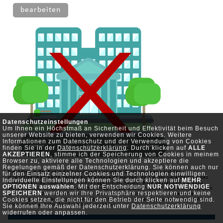
bearbeiten
Datenschutzeinstellungen
Um Ihnen ein Höchstmaß an Sicherheit und Effektivität beim Besuch
unserer Website zu bieten, verwenden wir Cookies. Weitere
Informationen zum Datenschutz und der Verwendung von Cookies
finden Sie in der
Datenschutzerklärung
. Durch klicken auf
ALLE
AKZEPTIEREN
, stimme ich der Speicherung von Cookies in meinem
Browser zu, aktiviere alle Technologien und akzeptiere die
Regelungen gemäß der Datenschutzerklärung. Sie können auch nur
Die Adresse der Firma RA Schuldnerberatung in Dortmund kann auf der
für den Einsatz einzelner Cookies und Technologien einwilligen.
Openstreetmap-Karte derzeit nicht angezeigt werden, da Sie der Verarbeitung des
Individuelle Einstellungen können Sie durch klicken auf
MEHR
Openstreetmap Cookies noch nicht zugestimmt haben. Bitte bestätigen Sie dazu
OPTIONEN auswählen
. Mit der Entscheidung
NUR NOTWENDIGE
diesen Cookie durch klicken auf den Knopf "ALLE AKZEPTIEREN" oder wählen Sie ihn
SPEICHERN
werden wir Ihre Privatsphäre respektieren und keine
unter "MEHR OPTIONEN" aus. Falls Sie diesen bereits deaktiviert haben oder
Cookies setzen, die nicht für den Betrieb der Seite notwendig sind.
Cookies generell widersprochen haben, können Sie diesen
hier
unter "alle Cookies
Sie können Ihre Auswahl jederzeit unter
widerrufen" anschließend wieder auswählen.
Datenschutzerklärung
widerrufen oder anpassen.