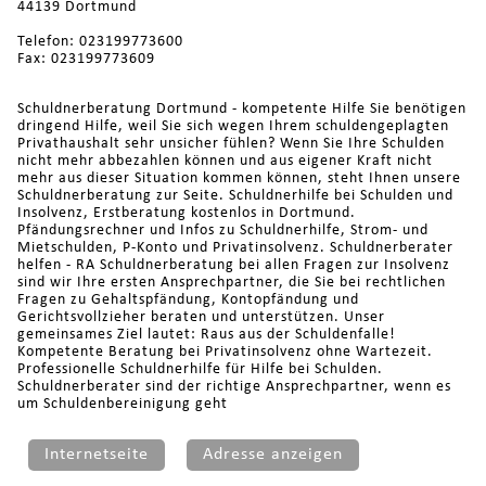
44139 Dortmund
Telefon: 023199773600
Fax: 023199773609
Schuldnerberatung Dortmund - kompetente Hilfe Sie benötigen
dringend Hilfe, weil Sie sich wegen Ihrem schuldengeplagten
Privathaushalt sehr unsicher fühlen? Wenn Sie Ihre Schulden
nicht mehr abbezahlen können und aus eigener Kraft nicht
mehr aus dieser Situation kommen können, steht Ihnen unsere
Schuldnerberatung zur Seite. Schuldnerhilfe bei Schulden und
Insolvenz, Erstberatung kostenlos in Dortmund.
Pfändungsrechner und Infos zu Schuldnerhilfe, Strom- und
Mietschulden, P-Konto und Privatinsolvenz. Schuldnerberater
helfen - RA Schuldnerberatung bei allen Fragen zur Insolvenz
sind wir Ihre ersten Ansprechpartner, die Sie bei rechtlichen
Fragen zu Gehaltspfändung, Kontopfändung und
Gerichtsvollzieher beraten und unterstützen. Unser
gemeinsames Ziel lautet: Raus aus der Schuldenfalle!
Kompetente Beratung bei Privatinsolvenz ohne Wartezeit.
Professionelle Schuldnerhilfe für Hilfe bei Schulden.
Schuldnerberater sind der richtige Ansprechpartner, wenn es
um Schuldenbereinigung geht
Internetseite
Adresse anzeigen