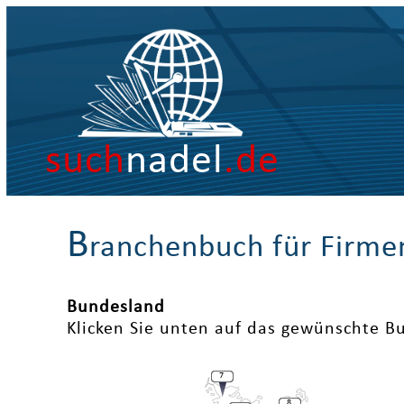
such
nadel
.de
B
ranchenbuch für Firme
Bundesland
Klicken Sie unten auf das gewünschte B
7
8