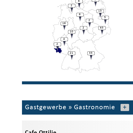
6
2
13
6
5
2
16
2
63
10
4
2
21
33
Gastgewerbe
»
Gastronomie
+
Cafe Ottilie