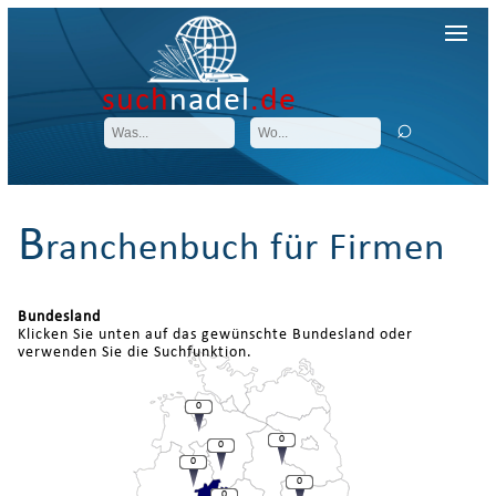
such
nadel
.de
B
ranchenbuch für Firmen
Bundesland
Klicken Sie unten auf das gewünschte Bundesland oder
verwenden Sie die Suchfunktion.
0
0
0
0
0
0