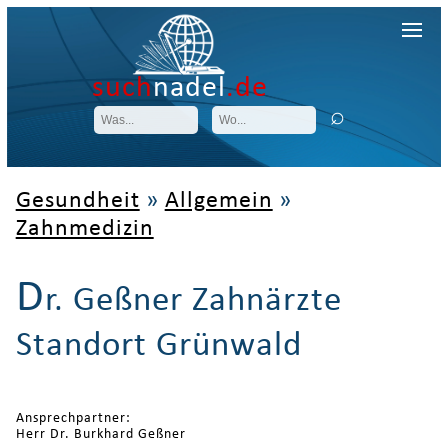
such
nadel
.de
Gesundheit
»
Allgemein
»
Zahnmedizin
D
r. Geßner Zahnärzte
Standort Grünwald
Ansprechpartner:
Herr Dr. Burkhard Geßner