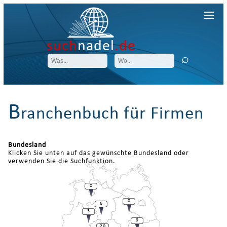
such
nadel
.de
B
ranchenbuch für Firmen
Bundesland
Klicken Sie unten auf das gewünschte Bundesland oder
verwenden Sie die Suchfunktion.
0
0
6
3
9
20