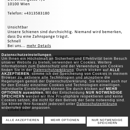
10100 Wien
Telefon: +4313583180
Unsichtbar
Unsere Schienen sind durchsichtig. Niemand wird bemerken,
dass Du eine Zahnspange trägst.
Schnell
Bei uns...
mehr Details
Datenschutzeinstellungen
Um Ihnen ein Höchstmaß an Sicherheit und Effektivität beim Besuch
Internetseite
mehr Details
unserer Website zu bieten, verwenden wir Cookies. Weitere
Informationen zum Datenschutz und der Verwendung von Cookies
finden Sie in der
Datenschutzerklärung
. Durch klicken auf
ALLE
Adresse anzeigen
Eintrag ändern
AKZEPTIEREN
, stimme ich der Speicherung von Cookies in meinem
Browser zu, aktiviere alle Technologien und akzeptiere die
Regelungen gemäß der Datenschutzerklärung. Sie können auch nur
für den Einsatz einzelner Cookies und Technologien einwilligen.
Individuelle Einstellungen können Sie durch klicken auf
MEHR
OPTIONEN auswählen
. Mit der Entscheidung
NUR NOTWENDIGE
Christoph Schulz Onlinehandel
SPEICHERN
werden wir Ihre Privatsphäre respektieren und keine
Cookies setzen, die nicht für den Betrieb der Seite notwendig sind.
Sie können Ihre Auswahl jederzeit unter
Datenschutzerklärung
Lehderstraße 32
widerrufen oder anpassen.
13086 Berlin
Telefon: 030 16325247
ALLE AKZEPTIEREN
MEHR OPTIONEN
NUR NOTWENDIGE
SPEICHERN