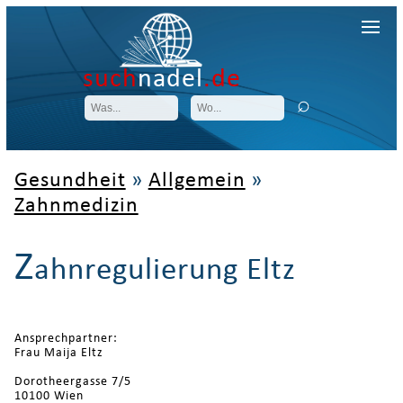
such
nadel
.de
Gesundheit
»
Allgemein
»
Zahnmedizin
Z
ahnregulierung Eltz
Ansprechpartner:
Frau Maija Eltz
Dorotheergasse 7/5
10100 Wien