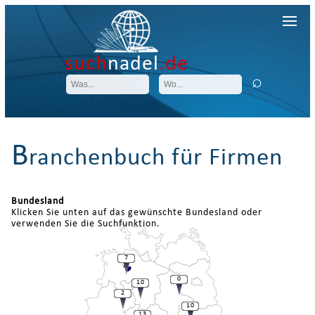
such
nadel
.de
B
ranchenbuch für Firmen
Bundesland
Klicken Sie unten auf das gewünschte Bundesland oder
verwenden Sie die Suchfunktion.
7
0
10
2
10
13