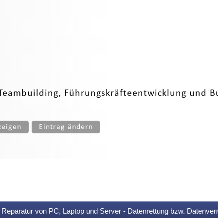
 Teambuilding, Führungskräfteentwicklung und 
zeigen
Eintrag ändern
Reparatur von PC, Laptop und Server - Datenrettung bzw. Datenver