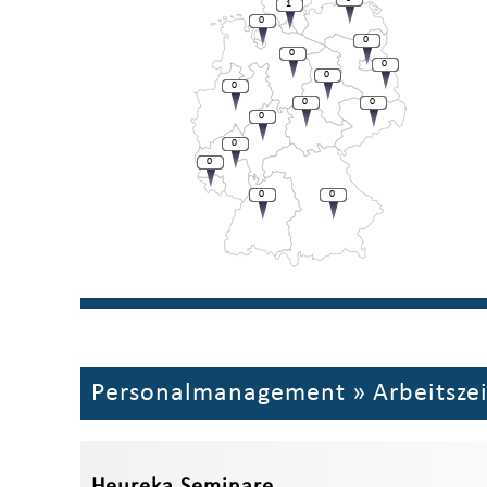
1
0
0
0
0
0
0
0
0
0
0
0
0
0
Personalmanagement
»
Arbeitsze
Heureka Seminare