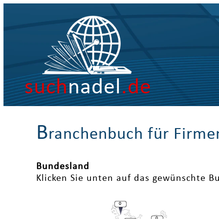
such
nadel
.de
B
ranchenbuch für Firme
Bundesland
Klicken Sie unten auf das gewünschte B
0
0