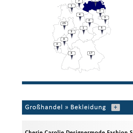
7
1
3
4
3
0
25
1
5
3
0
0
8
17
Großhandel
»
Bekleidung
+
Cherie Carolie Designermode Fashion 