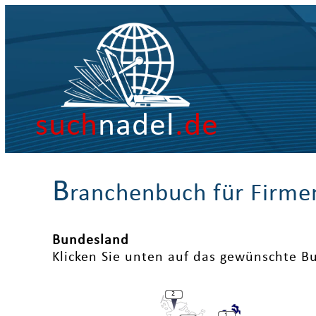
such
nadel
.de
B
ranchenbuch für Firme
Bundesland
Klicken Sie unten auf das gewünschte B
2
1