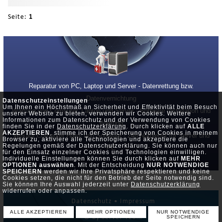
Seite:
1
Reparatur von PC, Laptop und Server - Datenrettung bzw.
Datenvernichtung
Datenschutzeinstellungen
Um Ihnen ein Höchstmaß an Sicherheit und Effektivität beim Besuch
Wartung von Computer, Laptop und Server - Software Installation und
unserer Website zu bieten, verwenden wir Cookies. Weitere
Informationen zum Datenschutz und der Verwendung von Cookies
Wartung
finden Sie in der
Datenschutzerklärung
. Durch klicken auf
ALLE
AKZEPTIEREN
, stimme ich der Speicherung von Cookies in meinem
Verkauf Computer Hard- und Software - 24h Notdienst für Server und
Browser zu, aktiviere alle Technologien und akzeptiere die
Regelungen gemäß der Datenschutzerklärung. Sie können auch nur
PC
für den Einsatz einzelner Cookies und Technologien einwilligen.
Individuelle Einstellungen können Sie durch klicken auf
MEHR
OPTIONEN auswählen
. Mit der Entscheidung
NUR NOTWENDIGE
SPEICHERN
werden wir Ihre Privatsphäre respektieren und keine
Cookies setzen, die nicht für den Betrieb der Seite notwendig sind.
Sie können Ihre Auswahl jederzeit unter
Datenschutzerklärung
widerrufen oder anpassen.
Datenschutz •
Impressum
ALLE AKZEPTIEREN
MEHR OPTIONEN
NUR NOTWENDIGE
© by Server-Team
SPEICHERN