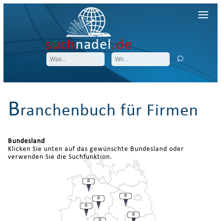
such
nadel
.de
B
ranchenbuch für Firmen
Bundesland
Klicken Sie unten auf das gewünschte Bundesland oder
verwenden Sie die Suchfunktion.
0
0
0
0
0
0