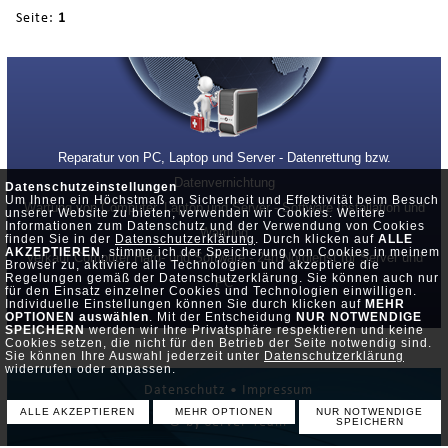
Seite:
1
Reparatur von PC, Laptop und Server - Datenrettung bzw.
Datenvernichtung
Datenschutzeinstellungen
Um Ihnen ein Höchstmaß an Sicherheit und Effektivität beim Besuch
Wartung von Computer, Laptop und Server - Software Installation und
unserer Website zu bieten, verwenden wir Cookies. Weitere
Informationen zum Datenschutz und der Verwendung von Cookies
Wartung
finden Sie in der
Datenschutzerklärung
. Durch klicken auf
ALLE
AKZEPTIEREN
, stimme ich der Speicherung von Cookies in meinem
Verkauf Computer Hard- und Software - 24h Notdienst für Server und
Browser zu, aktiviere alle Technologien und akzeptiere die
Regelungen gemäß der Datenschutzerklärung. Sie können auch nur
PC
für den Einsatz einzelner Cookies und Technologien einwilligen.
Individuelle Einstellungen können Sie durch klicken auf
MEHR
OPTIONEN auswählen
. Mit der Entscheidung
NUR NOTWENDIGE
SPEICHERN
werden wir Ihre Privatsphäre respektieren und keine
Cookies setzen, die nicht für den Betrieb der Seite notwendig sind.
Sie können Ihre Auswahl jederzeit unter
Datenschutzerklärung
widerrufen oder anpassen.
Datenschutz •
Impressum
ALLE AKZEPTIEREN
MEHR OPTIONEN
NUR NOTWENDIGE
© by Server-Team
SPEICHERN