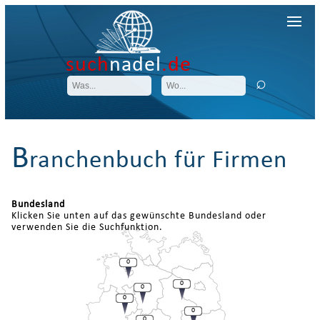
such
nadel
.de
B
ranchenbuch für Firmen
Bundesland
Klicken Sie unten auf das gewünschte Bundesland oder
verwenden Sie die Suchfunktion.
0
0
0
0
0
0