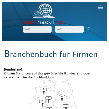
such
nadel
.de
B
ranchenbuch für Firmen
Bundesland
Klicken Sie unten auf das gewünschte Bundesland oder
verwenden Sie die Suchfunktion.
7
0
8
0
2
4