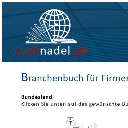
such
nadel
.de
B
ranchenbuch für Firme
Bundesland
Klicken Sie unten auf das gewünschte B
0
0