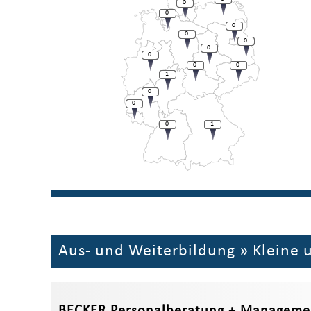
0
0
0
0
0
0
0
0
0
1
0
0
0
1
Aus- und Weiterbildung
»
Kleine 
BECKER Personalberatung + Management