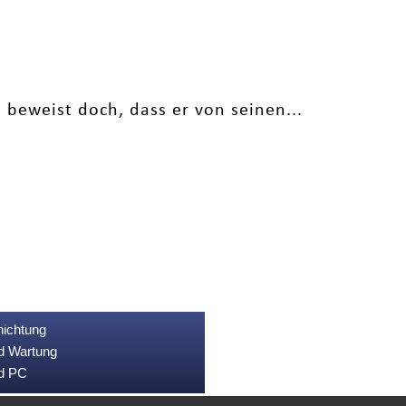
 beweist doch, dass er von seinen...
nichtung
nd Wartung
nd PC