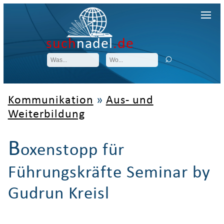
such
nadel
.de
Kommunikation
»
Aus- und
Weiterbildung
B
oxenstopp für
Führungskräfte Seminar by
Gudrun Kreisl