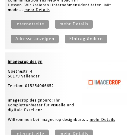
Kommunikation aus Neu-Anspach in
Hessen. Wir kreieren Unternehmensidentitäten. Mit
mode...
mehr Details
Internetseite
mehr Details
Adresse anzeigen
Eintrag ändern
imagecrop design
Goethestr. 4
56179 Vallendar
Telefon: 015254066652
imagecrop designbüro: Ihr
Komplettanbieter für visuelle und
digitale Exzellenz
Willkommen bei imagecrop designbüro...
mehr Details
Internetseite
mehr Details