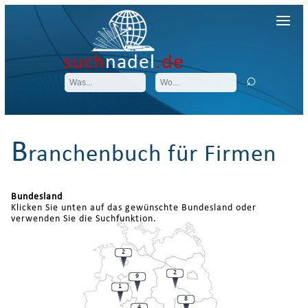
such
nadel
.de
B
ranchenbuch für Firmen
Bundesland
Klicken Sie unten auf das gewünschte Bundesland oder
verwenden Sie die Suchfunktion.
2
2
9
1
8
4