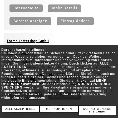
Internetseite
mehr Details
Adresse anzeigen
Eintrag ändern
Forma Lettershop GmbH
Beim Weißen Stein 4
Datenschutzeinstellungen
Um Ihnen ein Höchstmaß an Sicherheit und Effektivität beim Besuch
56579 Bonefeld
unserer Website zu bieten, verwenden wir Cookies. Weitere
Informationen zum Datenschutz und der Verwendung von Cookies
Telefon: 02634 922093
finden Sie in der
Datenschutzerklärung
. Durch klicken auf
ALLE
AKZEPTIEREN
, stimme ich der Speicherung von Cookies in meinem
Browser zu, aktiviere alle Technologien und akzeptiere die
Regelungen gemäß der Datenschutzerklärung. Sie können auch nur
Die Forma Lettershop GmbH ist Ihr Partner für
für den Einsatz einzelner Cookies und Technologien einwilligen.
Direktmarketing im Bereich Printmedien. Das
Individuelle Einstellungen können Sie durch klicken auf
MEHR
Leistungsspektrum erstreckt s...
mehr Details
OPTIONEN auswählen
. Mit der Entscheidung
NUR NOTWENDIGE
SPEICHERN
werden wir Ihre Privatsphäre respektieren und keine
Cookies setzen, die nicht für den Betrieb der Seite notwendig sind.
Sie können Ihre Auswahl jederzeit unter
Datenschutzerklärung
Internetseite
mehr Details
widerrufen oder anpassen.
Adresse anzeigen
Eintrag ändern
ALLE AKZEPTIEREN
MEHR OPTIONEN
NUR NOTWENDIGE
SPEICHERN