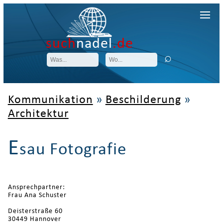
such
nadel
.de
Kommunikation
»
Beschilderung
»
Architektur
E
sau Fotografie
Ansprechpartner:
Frau Ana Schuster
Deisterstraße 60
30449 Hannover