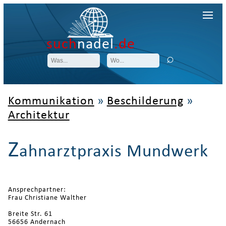
such
nadel
.de
Kommunikation
»
Beschilderung
»
Architektur
Z
ahnarztpraxis Mundwerk
Ansprechpartner:
Frau Christiane Walther
Breite Str. 61
56656 Andernach