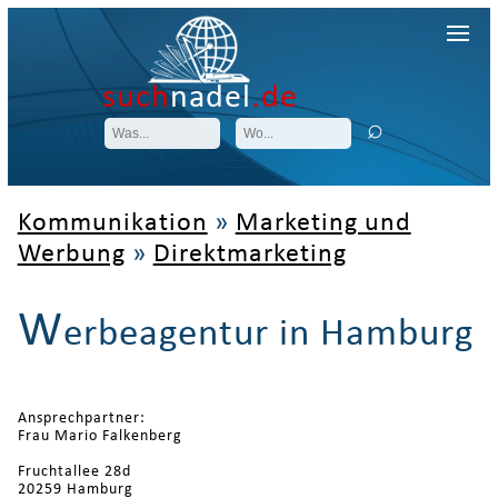
such
nadel
.de
Kommunikation
»
Marketing und
Werbung
»
Direktmarketing
W
erbeagentur in Hamburg
Ansprechpartner:
Frau Mario Falkenberg
Fruchtallee 28d
20259 Hamburg