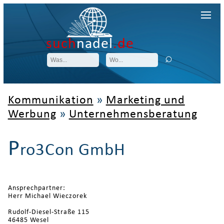
such
nadel
.de
Kommunikation
»
Marketing und
Werbung
»
Unternehmensberatung
P
ro3Con GmbH
Ansprechpartner:
Herr Michael Wieczorek
Rudolf-Diesel-Straße 115
46485 Wesel