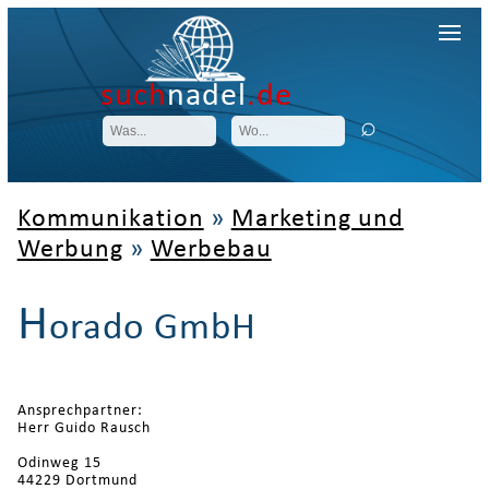
such
nadel
.de
Kommunikation
»
Marketing und
Werbung
»
Werbebau
H
orado GmbH
Ansprechpartner:
Herr Guido Rausch
Odinweg 15
44229 Dortmund