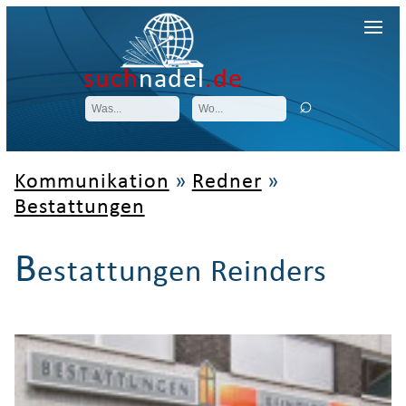
such
nadel
.de
Kommunikation
»
Redner
»
Bestattungen
B
estattungen Reinders