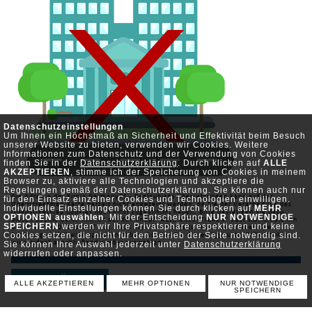
Datenschutzeinstellungen
Um Ihnen ein Höchstmaß an Sicherheit und Effektivität beim Besuch
unserer Website zu bieten, verwenden wir Cookies. Weitere
Informationen zum Datenschutz und der Verwendung von Cookies
finden Sie in der
Datenschutzerklärung
. Durch klicken auf
ALLE
AKZEPTIEREN
, stimme ich der Speicherung von Cookies in meinem
Browser zu, aktiviere alle Technologien und akzeptiere die
Regelungen gemäß der Datenschutzerklärung. Sie können auch nur
Die Adresse der Firma GermanyTS - Beglaubigte Übersetzungen kann auf der
für den Einsatz einzelner Cookies und Technologien einwilligen.
Openstreetmap-Karte derzeit nicht angezeigt werden, da Sie der Verarbeitung des
Individuelle Einstellungen können Sie durch klicken auf
MEHR
Openstreetmap Cookies noch nicht zugestimmt haben. Bitte bestätigen Sie dazu
OPTIONEN auswählen
. Mit der Entscheidung
NUR NOTWENDIGE
diesen Cookie durch klicken auf den Knopf "ALLE AKZEPTIEREN" oder wählen Sie ihn
SPEICHERN
werden wir Ihre Privatsphäre respektieren und keine
unter "MEHR OPTIONEN" aus. Falls Sie diesen bereits deaktiviert haben oder
Cookies setzen, die nicht für den Betrieb der Seite notwendig sind.
Cookies generell widersprochen haben, können Sie diesen
hier
unter "alle Cookies
Sie können Ihre Auswahl jederzeit unter
Datenschutzerklärung
widerrufen" anschließend wieder auswählen.
widerrufen oder anpassen.
ZURÜCK
ALLE AKZEPTIEREN
MEHR OPTIONEN
NUR NOTWENDIGE
SPEICHERN