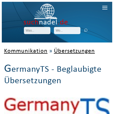
such
nadel
.de
Kommunikation
»
Übersetzungen
G
ermanyTS - Beglaubigte
Übersetzungen