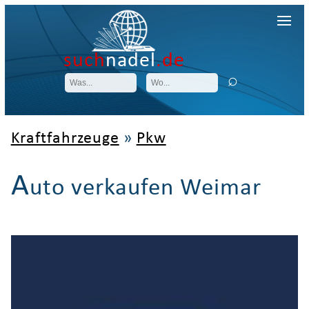
such
nadel
.de
Kraftfahrzeuge
»
Pkw
A
uto verkaufen Weimar