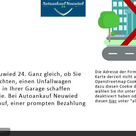
Die Adresse der Fir
wied 24. Ganz gleich, ob Sie
Karte derzeit nicht 
chten, einen Unfallwagen
Openstreetmap Cooki
dazu diesen Cookie 
 in Ihrer Garage schaffen
wählen Sie ihn unte
Sie. Bei Autoankauf Neuwied
deaktiviert haben o
diesen
hier
unter "al
lauf, einer prompten Bezahlung
ten