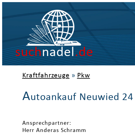
such
nadel
.de
Kraftfahrzeuge
»
Pkw
A
utoankauf Neuwied 24
Ansprechpartner:
Herr Anderas Schramm