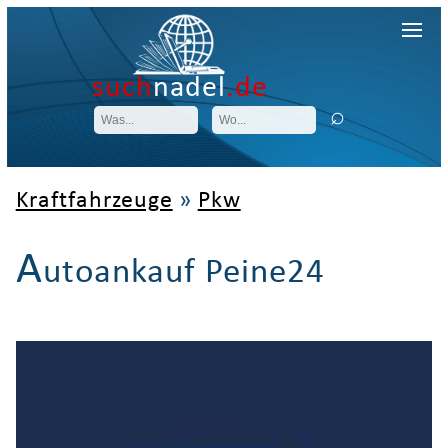
such
nadel
.de
Kraftfahrzeuge
»
Pkw
A
utoankauf Peine24