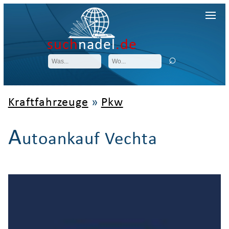
such
nadel
.de
Kraftfahrzeuge
»
Pkw
A
utoankauf Vechta