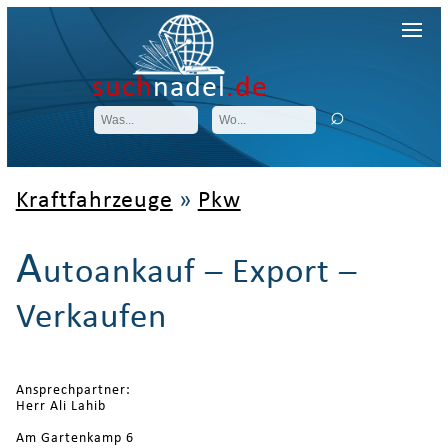
such
nadel
.de
Kraftfahrzeuge
»
Pkw
A
utoankauf – Export –
Verkaufen
Ansprechpartner:
Herr Ali Lahib
Am Gartenkamp 6