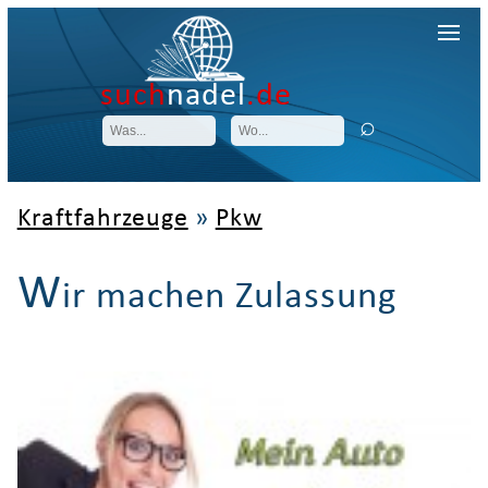
such
nadel
.de
Kraftfahrzeuge
»
Pkw
W
ir machen Zulassung