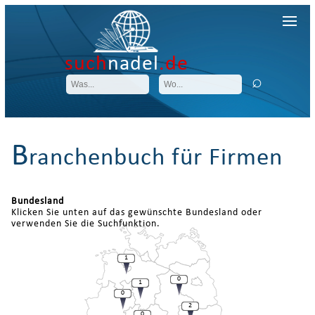
such
nadel
.de
B
ranchenbuch für Firmen
Bundesland
Klicken Sie unten auf das gewünschte Bundesland oder
verwenden Sie die Suchfunktion.
1
0
1
0
2
0