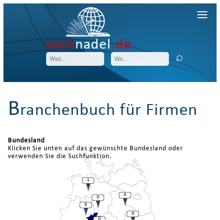
such
nadel
.de
B
ranchenbuch für Firmen
Bundesland
Klicken Sie unten auf das gewünschte Bundesland oder
verwenden Sie die Suchfunktion.
1
0
0
0
0
0