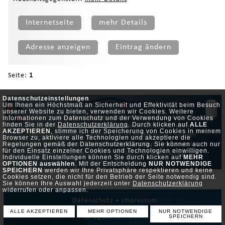
Internetseite
mehr Details
Adresse anzeigen
Eintrag ändern
Seite:
1
Datenschutzeinstellungen
Um Ihnen ein Höchstmaß an Sicherheit und Effektivität beim Besuch
unserer Website zu bieten, verwenden wir Cookies. Weitere
30% Heizkosten einsparen mit modernster Smart Home
Informationen zum Datenschutz und der Verwendung von Cookies
finden Sie in der
Datenschutzerklärung
. Durch klicken auf
ALLE
Technologie. Die Thermostate können einfach an jedem
AKZEPTIEREN
, stimme ich der Speicherung von Cookies in meinem
Heizköper montiert werden. Das ST-HOMEinTEC System
Browser zu, aktiviere alle Technologien und akzeptiere die
für Heizung spart Energie, verbessert den Komfort und
Regelungen gemäß der Datenschutzerklärung. Sie können auch nur
für den Einsatz einzelner Cookies und Technologien einwilligen.
erhöht die Sicherheit, da es z. B. auch als Alarmanlage mit
Individuelle Einstellungen können Sie durch klicken auf
MEHR
genutzt werden kann.
OPTIONEN auswählen
. Mit der Entscheidung
NUR NOTWENDIGE
SPEICHERN
werden wir Ihre Privatsphäre respektieren und keine
Cookies setzen, die nicht für den Betrieb der Seite notwendig sind.
Sie können Ihre Auswahl jederzeit unter
Datenschutzerklärung
widerrufen oder anpassen.
Datenschutz •
Impressum
ALLE AKZEPTIEREN
MEHR OPTIONEN
NUR NOTWENDIGE
© by Server-Team
SPEICHERN