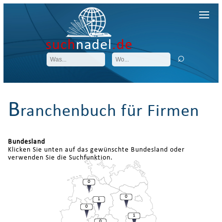
such
nadel
.de
B
ranchenbuch für Firmen
Bundesland
Klicken Sie unten auf das gewünschte Bundesland oder
verwenden Sie die Suchfunktion.
0
0
1
0
1
0