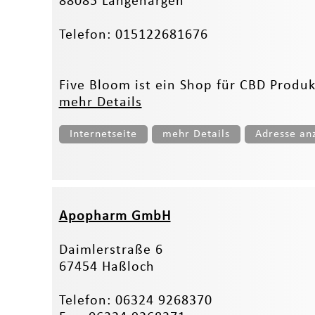
88085 Langenargen
Telefon: 015122681676
Five Bloom ist ein Shop für CBD Produk
mehr Details
Internetseite
mehr Details
Adresse an
Apopharm GmbH
Daimlerstraße 6
67454 Haßloch
Telefon: 06324 9268370