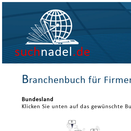
such
nadel
.de
B
ranchenbuch für Firme
Bundesland
Klicken Sie unten auf das gewünschte B
0
0