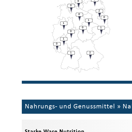
0
0
2
0
0
1
1
0
1
0
1
0
1
2
Nahrungs- und Genussmittel
»
Na
Starke Ware Nutrition