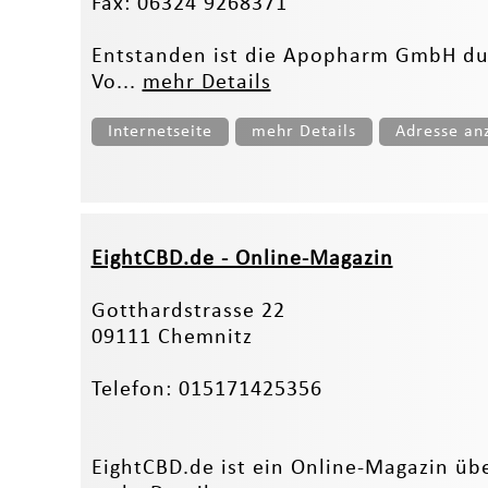
Fax: 06324 9268371
Entstanden ist die Apopharm GmbH du
Vo...
mehr Details
Internetseite
mehr Details
Adresse an
EightCBD.de - Online-Magazin
Gotthardstrasse 22
09111 Chemnitz
Telefon: 015171425356
EightCBD.de ist ein Online-Magazin übe