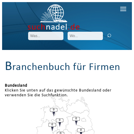
such
nadel
.de
B
ranchenbuch für Firmen
Bundesland
Klicken Sie unten auf das gewünschte Bundesland oder
verwenden Sie die Suchfunktion.
0
0
0
0
0
0