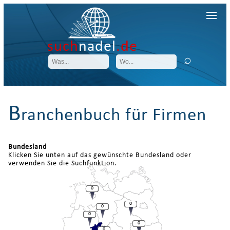
such
nadel
.de
B
ranchenbuch für Firmen
Bundesland
Klicken Sie unten auf das gewünschte Bundesland oder
verwenden Sie die Suchfunktion.
0
0
0
0
0
0