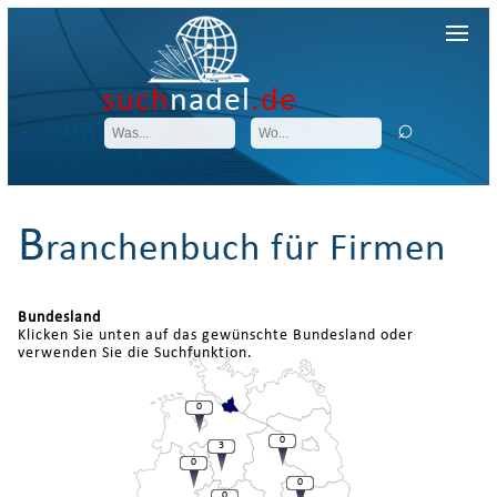
such
nadel
.de
B
ranchenbuch für Firmen
Bundesland
Klicken Sie unten auf das gewünschte Bundesland oder
verwenden Sie die Suchfunktion.
0
0
3
0
0
0