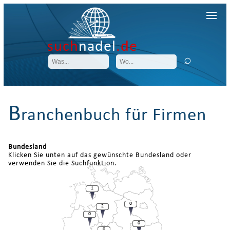
such
nadel
.de
B
ranchenbuch für Firmen
Bundesland
Klicken Sie unten auf das gewünschte Bundesland oder
verwenden Sie die Suchfunktion.
1
0
2
0
0
0