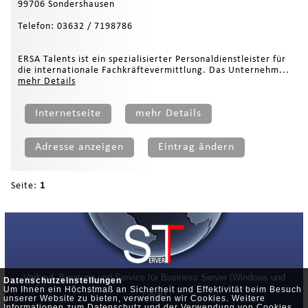
99706 Sondershausen
Telefon: 03632 / 7198786
ERSA Talents ist ein spezialisierter Personaldienstleister für
die internationale Fachkräftevermittlung. Das Unternehm...
mehr Details
Internetseite
mehr Details
Adresse anzeigen
Eintrag ändern
Seite:
1
Verkauf, Beratung und Service für Business Server (Windows und
Datenschutzeinstellungen
Um Ihnen ein Höchstmaß an Sicherheit und Effektivität beim Besuch
Linux)
unserer Website zu bieten, verwenden wir Cookies. Weitere
Informationen zum Datenschutz und der Verwendung von Cookies