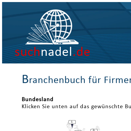
such
nadel
.de
B
ranchenbuch für Firme
Bundesland
Klicken Sie unten auf das gewünschte B
1
0