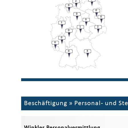
2
0
0
0
0
0
1
1
2
0
0
0
0
3
Beschäftigung
»
Personal- und St
Winkler Personalvermittlung