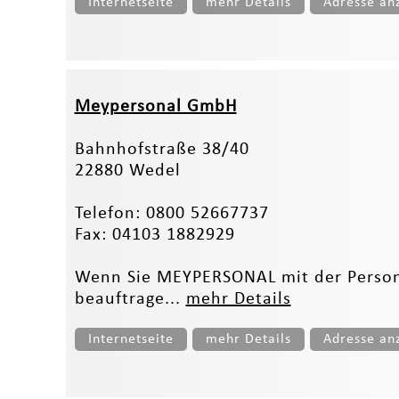
Internetseite
mehr Details
Adresse an
Meypersonal GmbH
Bahnhofstraße 38/40
22880 Wedel
Telefon: 0800 52667737
Fax: 04103 1882929
Wenn Sie MEYPERSONAL mit der Person
beauftrage...
mehr Details
Internetseite
mehr Details
Adresse an