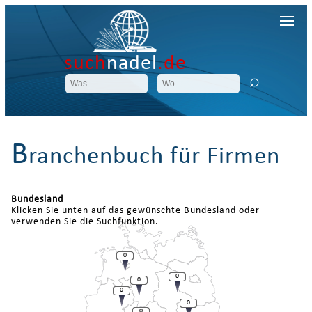
such
nadel
.de
B
ranchenbuch für Firmen
Bundesland
Klicken Sie unten auf das gewünschte Bundesland oder
verwenden Sie die Suchfunktion.
0
0
0
0
0
0