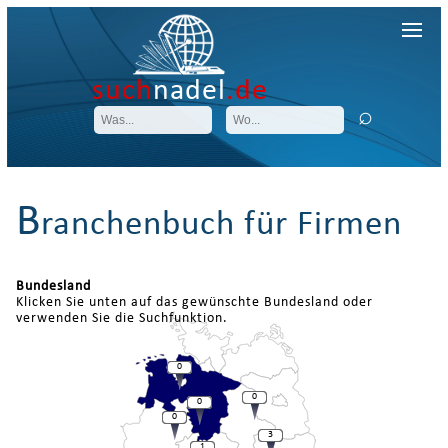
such
nadel
.de
B
ranchenbuch für Firmen
Bundesland
Klicken Sie unten auf das gewünschte Bundesland oder
verwenden Sie die Suchfunktion.
0
0
0
0
3
1