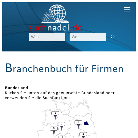
such
nadel
.de
B
ranchenbuch für Firmen
Bundesland
Klicken Sie unten auf das gewünschte Bundesland oder
verwenden Sie die Suchfunktion.
1
0
0
0
2
1