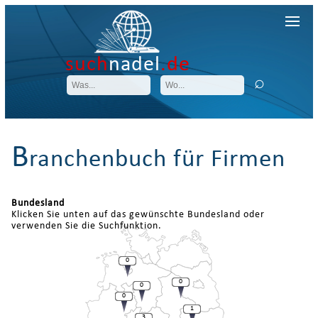
such
nadel
.de
B
ranchenbuch für Firmen
Bundesland
Klicken Sie unten auf das gewünschte Bundesland oder
verwenden Sie die Suchfunktion.
0
0
0
0
1
3