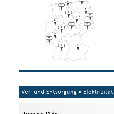
0
0
0
0
0
0
1
0
0
0
0
0
0
0
Ver- und Entsorgung
»
Elektrizität
strom-gas24.de