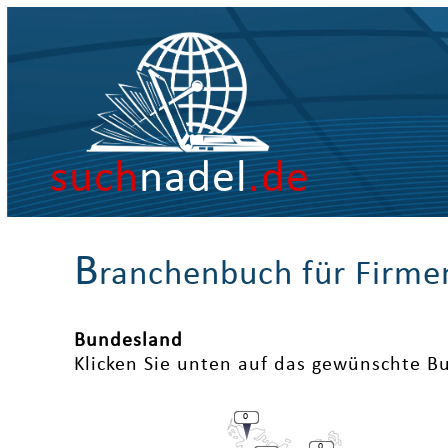
such
nadel
.de
B
ranchenbuch für Firme
Bundesland
Klicken Sie unten auf das gewünschte B
0
0