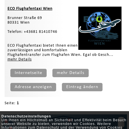
ECO Flughafentaxi Wien
Brunner Straße 69
80331 Wien
Telefon: +43681 81410746
ECO Flughafentaxi bietet Ihnen einen
zuverlässigen und komfortablen
Flughafentransfer zum Flughafen Wien. Egal ob Gesch...
mehr Details
Internetseite
mehr Details
Adresse anzeigen
Eintrag ändern
Seite:
1
Datenschutzeinstellungen
Um Ihnen ein Höchstmaß an Sicherheit und Effektivität beim Besuch
unserer Website zu bieten, verwenden wir Cookies. Weitere
30% Heizkosten einsparen mit modernster Smart Home
Informationen zum Datenschutz und der Verwendung von Cookies