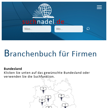
such
nadel
.de
B
ranchenbuch für Firmen
Bundesland
Klicken Sie unten auf das gewünschte Bundesland oder
verwenden Sie die Suchfunktion.
1
0
2
0
1
0