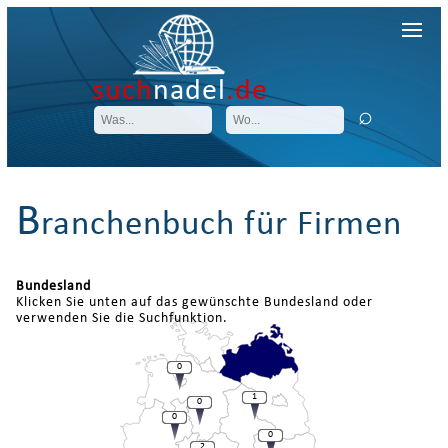
such
nadel
.de
B
ranchenbuch für Firmen
Bundesland
Klicken Sie unten auf das gewünschte Bundesland oder
verwenden Sie die Suchfunktion.
0
1
0
0
0
2