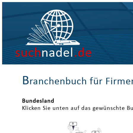
such
nadel
.de
B
ranchenbuch für Firme
Bundesland
Klicken Sie unten auf das gewünschte B
0
0