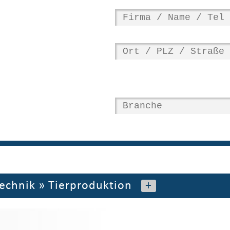
echnik
»
Tierproduktion
+