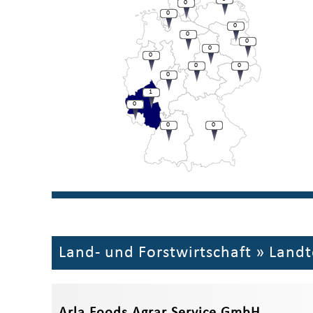
0
0
0
0
0
0
0
0
0
0
1
0
0
0
Land- und Forstwirtschaft
»
Landt
Arla Foods Agrar Service GmbH