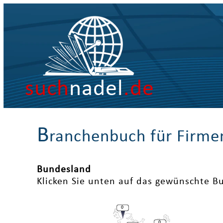
such
nadel
.de
B
ranchenbuch für Firme
Bundesland
Klicken Sie unten auf das gewünschte B
0
0