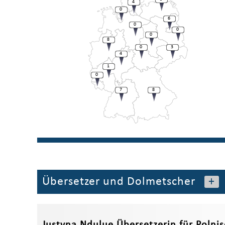
4
0
6
0
0
0
8
0
3
4
1
0
7
8
Übersetzer und Dolmetscher
+
Justyna Ndulue Übersetzerin für Polni