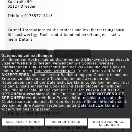
Kaistraße 90
01127 Dresden
Telefon: 017657713215
Karmel Translations ist Ihr professionelles Übersetzungsbüro
für hochwertige Fach- und Urkundenübersetzungen – sch...
mehr Details
Internetseite
mehr Details
Datenschutzeinstellungen
Um Ihnen ein Höchstmaß an Sicherheit und Effektivität beim Besuch
unserer Website zu bieten, verwenden wir Cookies. Weitere
Informationen zum Datenschutz und der Verwendung von Cookies
Adresse anzeigen
Eintrag ändern
finden Sie in der
Datenschutzerklärung
. Durch klicken auf
ALLE
AKZEPTIEREN
, stimme ich der Speicherung von Cookies in meinem
Browser zu, aktiviere alle Technologien und akzeptiere die
Regelungen gemäß der Datenschutzerklärung. Sie können auch nur
für den Einsatz einzelner Cookies und Technologien einwilligen.
Lingidoo - Übersetzungsbüro für beglaubigte Übersetzungen
Individuelle Einstellungen können Sie durch klicken auf
MEHR
OPTIONEN auswählen
. Mit der Entscheidung
NUR NOTWENDIGE
SPEICHERN
werden wir Ihre Privatsphäre respektieren und keine
Würzburger Straße 4
Cookies setzen, die nicht für den Betrieb der Seite notwendig sind.
10789 Berlin
Sie können Ihre Auswahl jederzeit unter
Datenschutzerklärung
widerrufen oder anpassen.
Telefon: 0049 30 2798 0163
ALLE AKZEPTIEREN
MEHR OPTIONEN
NUR NOTWENDIGE
SPEICHERN
Bestelle Deine amtlich anerkannte beglaubigte Übersetzung