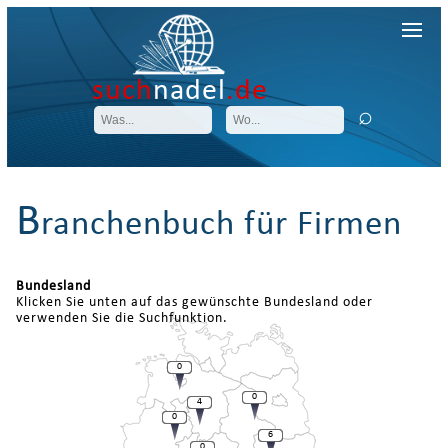
such
nadel
.de
B
ranchenbuch für Firmen
Bundesland
Klicken Sie unten auf das gewünschte Bundesland oder
verwenden Sie die Suchfunktion.
0
0
4
0
6
0