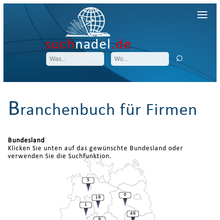
such
nadel
.de
B
ranchenbuch für Firmen
Bundesland
Klicken Sie unten auf das gewünschte Bundesland oder
verwenden Sie die Suchfunktion.
5
0
16
1
46
9