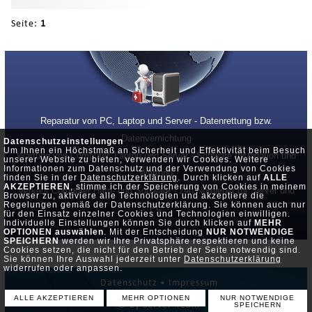
Seite:
1
Reparatur von PC, Laptop und Server - Datenrettung bzw.
Datenvernichtung
Datenschutzeinstellungen
Um Ihnen ein Höchstmaß an Sicherheit und Effektivität beim Besuch
Wartung von Computer, Laptop und Server - Software Installation und
unserer Website zu bieten, verwenden wir Cookies. Weitere
Informationen zum Datenschutz und der Verwendung von Cookies
Wartung
finden Sie in der
Datenschutzerklärung
. Durch klicken auf
ALLE
AKZEPTIEREN
, stimme ich der Speicherung von Cookies in meinem
Verkauf Computer Hard- und Software - 24h Notdienst für Server und
Browser zu, aktiviere alle Technologien und akzeptiere die
Regelungen gemäß der Datenschutzerklärung. Sie können auch nur
PC
für den Einsatz einzelner Cookies und Technologien einwilligen.
Individuelle Einstellungen können Sie durch klicken auf
MEHR
OPTIONEN auswählen
. Mit der Entscheidung
NUR NOTWENDIGE
SPEICHERN
werden wir Ihre Privatsphäre respektieren und keine
Cookies setzen, die nicht für den Betrieb der Seite notwendig sind.
Sie können Ihre Auswahl jederzeit unter
Datenschutzerklärung
widerrufen oder anpassen.
Datenschutz •
Impressum
ALLE AKZEPTIEREN
MEHR OPTIONEN
NUR NOTWENDIGE
© by Server-Team
SPEICHERN